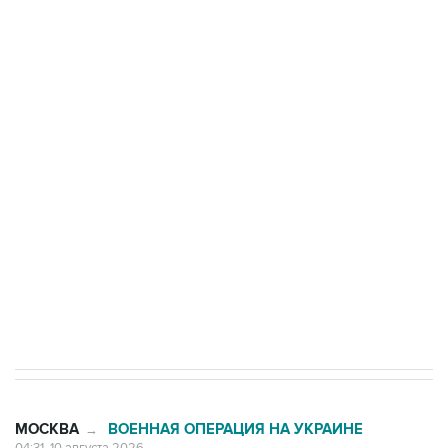
области подверглось атаке БПЛА
Число жертв атаки БПЛА на Белгород выросло
до пяти
Беспилотные технологии и ИИ на службе у
электросетевых объектов и агрокомплексов
Социальная реклама, АНО «Национальные приоритеты».
ИНН 7725383515 Erid: F7NfYUJCUneVdwcydK6A
Путин вывел "Шереметьево" из
стратегического списка с целью снять
препятствие для приватизации
МОСКВА
ВОЕННАЯ ОПЕРАЦИЯ НА УКРАИНЕ
→