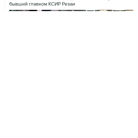
бывший главком КСИР Резаи
09 августа, 21:15
В Канаде из-за природных пожаров эвакуировали 22
тыс. человек
09 августа, 18:09
ХАМАС подтвердил готовность работать над
выполнением плана Совета мира по Газе