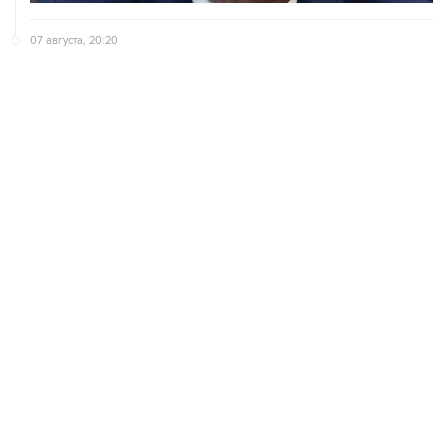
07 августа, 20:20
Сенат США проголосовал за законопроект о
дополнительных антироссийских санкциях
07 августа, 18:42
Суд в США постановил прекратить строительство
бального зала в Белом доме
ХРОНИКИ СОБЫТИЙ
❮
❯