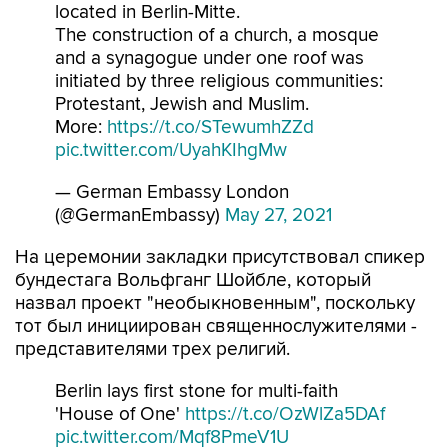
located in Berlin-Mitte.
The construction of a church, a mosque
and a synagogue under one roof was
initiated by three religious communities:
Protestant, Jewish and Muslim.
More:
https://t.co/STewumhZZd
pic.twitter.com/UyahKIhgMw
— German Embassy London
(@GermanEmbassy)
May 27, 2021
На церемонии закладки присутствовал спикер
бундестага Вольфганг Шойбле, который
назвал проект "необыкновенным", поскольку
тот был инициирован священнослужителями -
представителями трех религий.
Berlin lays first stone for multi-faith
'House of One'
https://t.co/OzWlZa5DAf
pic.twitter.com/Mqf8PmeV1U