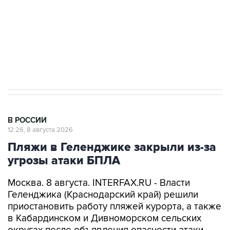
Социальная реклама, АНО «Национальные приоритеты».
ИНН 7725383515 Erid: F7NfYUJCUneVdwcydK6A
Кабмин РФ разрешил до 1 июля 2027 года
импорт, выпуск и обращение бензина Евро 2,
Евро 3, Евро 4
В РОССИИ
12:26, 8 августа 2026
Пляжи в Геленджике закрыли из-за
угрозы атаки БПЛА
Москва. 8 августа. INTERFAX.RU - Власти
Геленджика (Краснодарский край) решили
приостановить работу пляжей курорта, а также
в Кабардинском и Дивноморском сельских