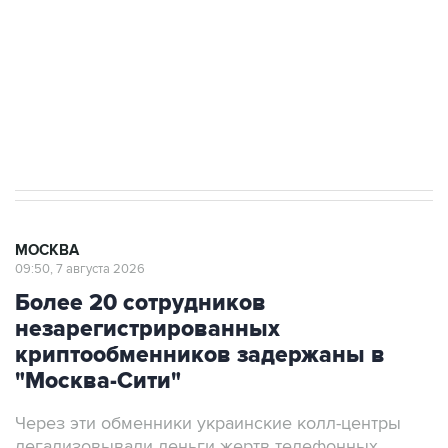
Беспилотные технологии и ИИ на службе у
электросетевых объектов и агрокомплексов
Социальная реклама, АНО «Национальные приоритеты».
ИНН 7725383515 Erid: F7NfYUJCUneVdwcydK6A
Аксенов сообщил о четвертом погибшем в
результате атаки ВСУ на Крым
МОСКВА
09:50, 7 августа 2026
Более 20 сотрудников
незарегистрированных
криптообменников задержаны в
"Москва-Сити"
Через эти обменники украинские колл-центры
легализовывали деньги жертв телефонных