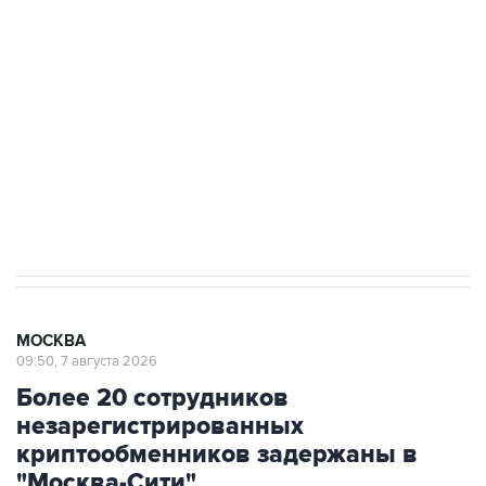
Росгвардии
Беспилотные технологии и ИИ на службе у
электросетевых объектов и агрокомплексов
Социальная реклама, АНО «Национальные приоритеты».
ИНН 7725383515 Erid: F7NfYUJCUneVdwcydK6A
Аксенов сообщил о четвертом погибшем в
результате атаки ВСУ на Крым
МОСКВА
09:50, 7 августа 2026
Более 20 сотрудников
незарегистрированных
криптообменников задержаны в
"Москва-Сити"