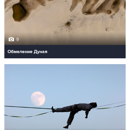
9
Обмеление Дуная