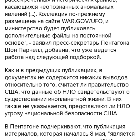
явлений (...). Коллекция по-прежнему
размещена на сайте WAR.GOV/UFO, и
министерство будет публиковать
дополнительные файлы на постоянной
основе", - заявил пресс-секретарь Пентагона
Шон Парнелл, добавив, что уже ведется
работа над следующей подборкой.
Как и в предыдущих публикациях, в
документах не содержится никаких выводов
относительно того, считает ли правительство
США, что данные об НЛО свидетельствуют о
существовании инопланетной жизни. В них
также не указывается, представляют ли НЛО
угрозу национальной безопасности США.
В Пентагоне подчеркивают, что публикация
материалов, которая началась 8 мая, "является
результатом указания президента США
Дональда Трампа начать процесс выявления и