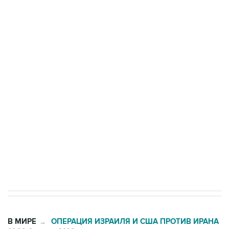
ФСБ сообщила о задержании в Приморье
подростков, готовивших теракт на объекте
Росгвардии
Беспилотные технологии и ИИ на службе у
электросетевых объектов и агрокомплексов
Социальная реклама, АНО «Национальные приоритеты».
ИНН 7725383515 Erid: F7NfYUJCUneVdwcydK6A
Кабмин РФ разрешил до 1 июля 2027 года
импорт, выпуск и обращение бензина Евро 2,
Евро 3, Евро 4
В МИРЕ
ОПЕРАЦИЯ ИЗРАИЛЯ И США ПРОТИВ ИРАНА
→
02:20, 8 августа 2026
Силы CENTCOM перехватили более