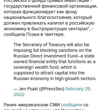
которая функционирует как фонд
национального благосостояния, который
должен привлекать капитал в российскую
экономику в быстрорастущих секторах", -
сообщила Псаки в твиттере.
The Secretary of Treasury will also be
imposing full blocking sanctions on the
Russian Direct Investment Fund--a state
owned financial entity that functions as a
sovereign wealth fund, which is
supposed to attract capital into the
Russian economy in high-growth sectors.
— Jen Psaki (@PressSec)
February 25,
2022
Ранее американские СМИ
сообщили
со
ссылкой на источники, что Вашингтон
собирается ввести санкции против Путина и