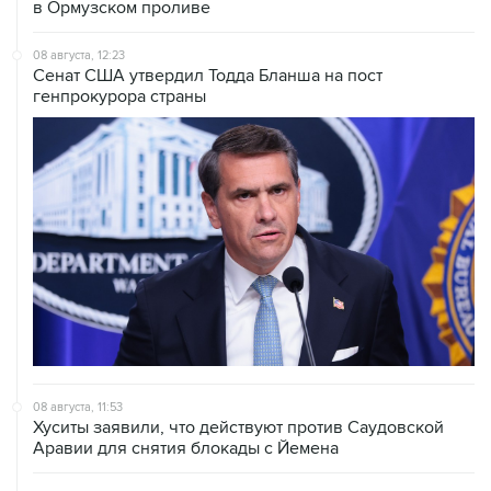
08 августа, 12:23
Сенат США утвердил Тодда Бланша на пост
генпрокурора страны
08 августа, 11:53
Хуситы заявили, что действуют против Саудовской
Аравии для снятия блокады с Йемена
08 августа, 11:04
Тайфун "Долфин" достиг юга Японии, пострадали пять
человек