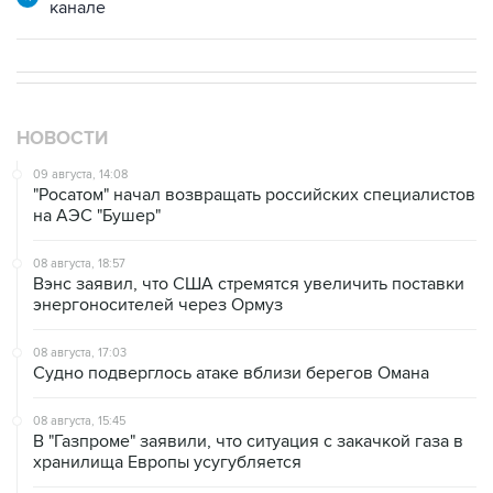
НОВОСТИ
09 августа, 14:08
"Росатом" начал возвращать российских специалистов
на АЭС "Бушер"
08 августа, 18:57
Вэнс заявил, что США стремятся увеличить поставки
энергоносителей через Ормуз
08 августа, 17:03
Судно подверглось атаке вблизи берегов Омана
08 августа, 15:45
В "Газпроме" заявили, что ситуация с закачкой газа в
хранилища Европы усугубляется
08 августа, 15:21
Аракчи заявил, что Иран и Оман близки к соглашению