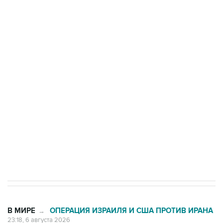
Путин сообщил о решении сосредоточить в
одних руках все службы тыла Минобороны
Трамп заявил, что переговоры с Ираном
начнутся в понедельник
Как российские медицинские технологии
выходят на мировые рынки
Социальная реклама, АНО «Национальные приоритеты».
ИНН 7725383515 Erid: F7NfYUJCUneVdTRF8PRs
Число погибших при атаке БПЛА под
Геленджиком выросло до шести
В МИРЕ
ОПЕРАЦИЯ ИЗРАИЛЯ И США ПРОТИВ ИРАНА
→
23:18, 6 августа 2026