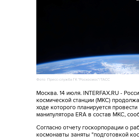
Фото: Пресс-служба ГК "Роскосмос"/ТАСС
Москва. 14 июля. INTERFAX.RU - Рос
космической станции (МКС) продолжа
ходе которого планируется провести
манипулятора ERA в состав МКС, соо
Согласно отчету госкорпорации о раб
космонавты заняты "подготовкой ко