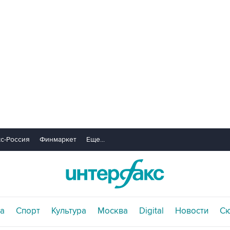
с-Россия
Финмаркет
Еще...
а
Спорт
Культура
Москва
Digital
Новости
С