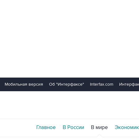
Мобильная версия
Об "Интерфаксе"
Interfax.com
Интерфак
Главное
В России
В мире
Экономик