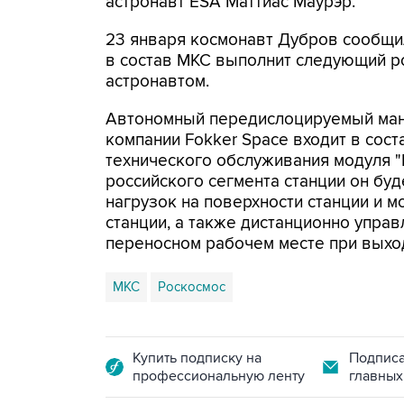
астронавт ESA Маттиас Маурэр.
23 января космонавт Дубров сообщил
в состав МКС выполнит следующий р
астронавтом.
Автономный передислоцируемый ман
компании Fokker Space входит в сос
технического обслуживания модуля "
российского сегмента станции он буд
нагрузок на поверхности станции и 
станции, а также дистанционно упр
переносном рабочем месте при выхо
МКС
Роскосмос
Купить подписку на
Подписа
профессиональную ленту
главных