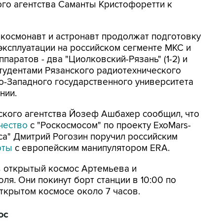
го агентства Саманты Кристофоретти к
 космонавт и астронавт продолжат подготовку
эксплуатации на российском сегменте МКС и
паратов - два "Циолковский-Рязань" (1-2) и
студентами Рязанского радиотехнического
о-Западного государственного университета
нии.
ского агентства Йозеф Ашбахер сообщил, что
чество
с "Роскосмосом" по проекту ExoMars-
оса" Дмитрий Рогозин поручил российским
оты
с европейским манипулятором ERA.
в открытый космос Артемьева и
ля. Они покинут борт станции в 10:00 по
ткрытом космосе около 7 часов.
ос