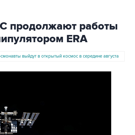
С продолжают работы
нипулятором ERA
осмонавты выйдут в открытый космос в середине августа