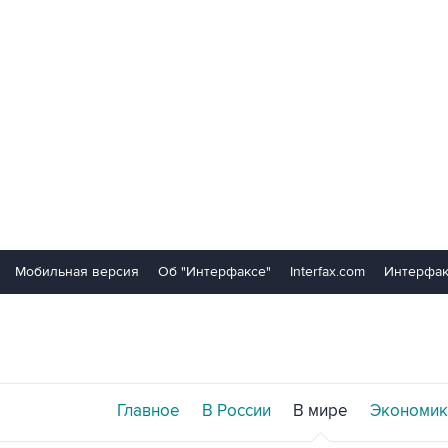
Мобильная версия
Об "Интерфаксе"
Interfax.com
Интерфак
Главное
В России
В мире
Экономик