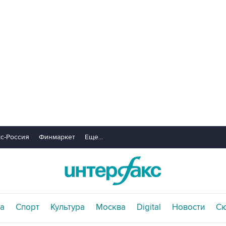
с-Россия
Финмаркет
Еще...
а
Спорт
Культура
Москва
Digital
Новости
С