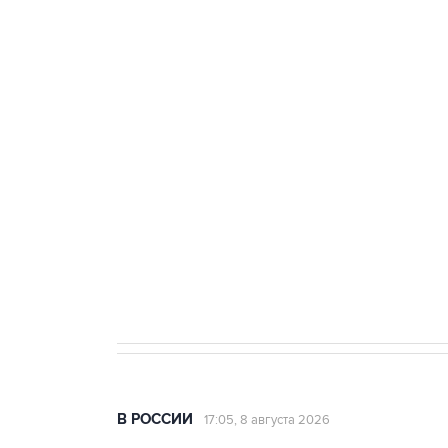
ФСБ сообщила о задержании в 
теракт на объекте Росгвардии
Беспилотные технологии и ИИ н
агрокомплексов
Социальная реклама, АНО «Национальные приоритеты».
И
Кабмин РФ разрешил до 1 июля 
бензина Евро 2, Евро 3, Евро 4
В РОССИИ
17:05, 8 августа 2026