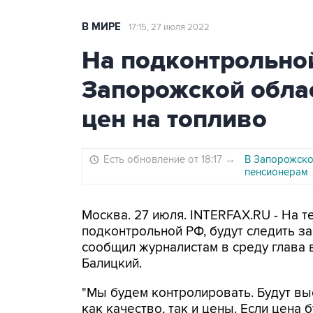
В МИРЕ
17:15, 27 июля 2022
На подконтрольно
Запорожской облас
цен на топливо
Есть обновление от 18:17
→
В Запорожско
пенсионерам
Москва. 27 июля. INTERFAX.RU - На 
подконтрольной РФ, будут следить за
сообщил журналистам в среду глава
Балицкий.
"Мы будем контролировать. Будут вы
как качество, так и цены. Если цена