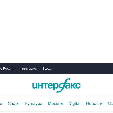
с-Россия
Финмаркет
Еще...
а
Спорт
Культура
Москва
Digital
Новости
С