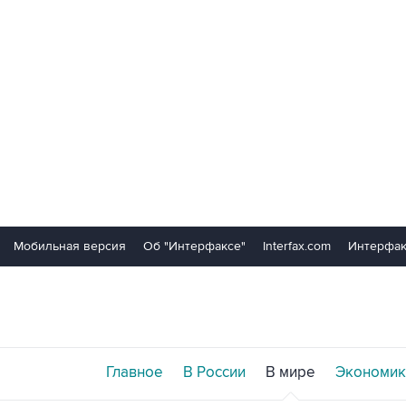
Мобильная версия
Об "Интерфаксе"
Interfax.com
Интерфак
Главное
В России
В мире
Экономик