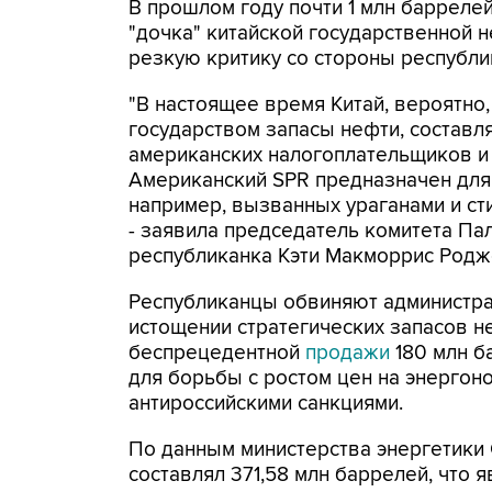
В прошлом году почти 1 млн баррелей
"дочка" китайской государственной 
резкую критику со стороны республик
"В настоящее время Китай, вероятно
государством запасы нефти, составля
американских налогоплательщиков и 
Американский SPR предназначен для
например, вызванных ураганами и ст
- заявила председатель комитета Па
республиканка Кэти Макморрис Родж
Республиканцы обвиняют администр
истощении стратегических запасов н
беспрецедентной
продажи
180 млн б
для борьбы с ростом цен на энергон
антироссийскими санкциями.
По данным министерства энергетики 
составлял 371,58 млн баррелей, что