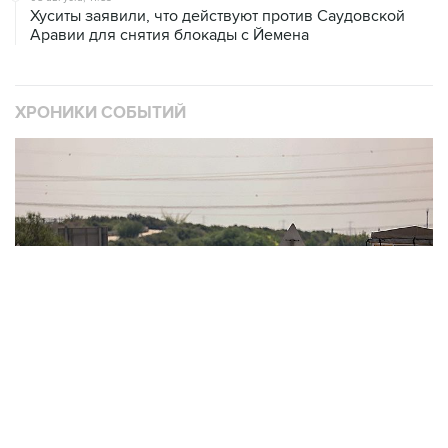
Хуситы заявили, что действуют против Саудовской
Аравии для снятия блокады с Йемена
ХРОНИКИ СОБЫТИЙ
❮
❯
Обострение палестино-израильского конфликта
О