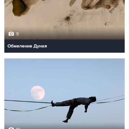
9
Обмеление Дуная