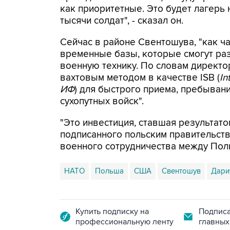
как приоритетные. Это будет лагерь 
тысячи солдат", - сказал он.
Сейчас в районе Свентошува, "как ча
временные базы, которые смогут ра
военную технику. По словам директо
вахтовым методом в качестве ISB (
In
ИФ
) для быстрого приема, пребыван
сухопутных войск".
"Это инвестиция, ставшая результат
подписанного польским правительств
военного сотрудничества между Поль
НАТО
Польша
США
Свентошув
Дари
Купить подписку на
Подписа
профессиональную ленту
главных