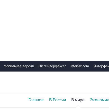
Мобильная версия
Об "Интерфаксе"
Interfax.com
Интерфак
Главное
В России
В мире
Экономик