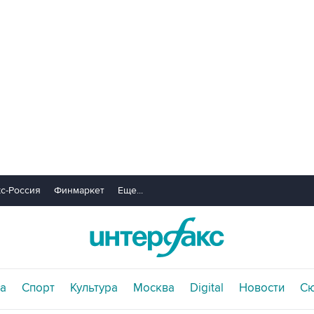
с-Россия
Финмаркет
Еще...
а
Спорт
Культура
Москва
Digital
Новости
С