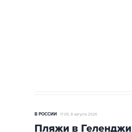
ФСБ сообщила о задержании в 
теракт на объекте Росгвардии
Беспилотные технологии и ИИ н
агрокомплексов
Социальная реклама, АНО «Национальные приоритеты».
И
Кабмин РФ разрешил до 1 июля 
бензина Евро 2, Евро 3, Евро 4
В РОССИИ
17:05, 8 августа 2026
Пляжи в Геленджи