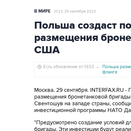
В МИРЕ
21:23, 29 сентября 2023
Польша создаст по
размещения броне
США
Есть обновление от 13:53
→
Польша разме
фланге
Москва. 29 сентября. INTERFAX.RU -
размещения бронетанковой бригады 
Свентошув на западе страны, сообщи
инвестиционной программы НАТО Да
"Предусмотрено создание условий д
бригады. Эти инвестиции будут реа