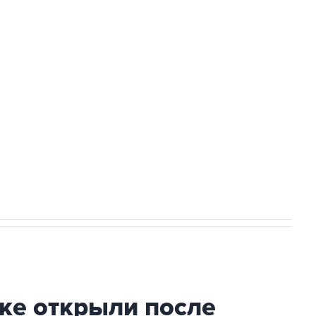
Приморье подростков, готовивших
а службе у электросетевых объектов и
НН 7725383515 Erid: F7NfYUJCUneVdwcydK6A
2027 года импорт, выпуск и обращение
ке открыли после