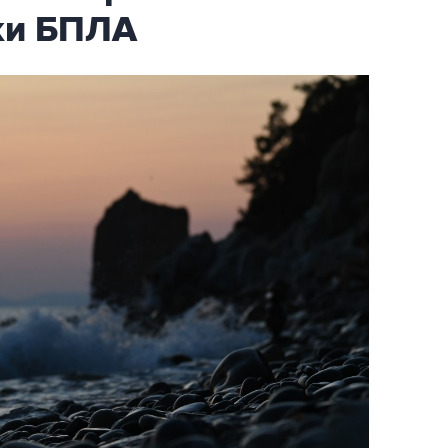
аки БПЛА