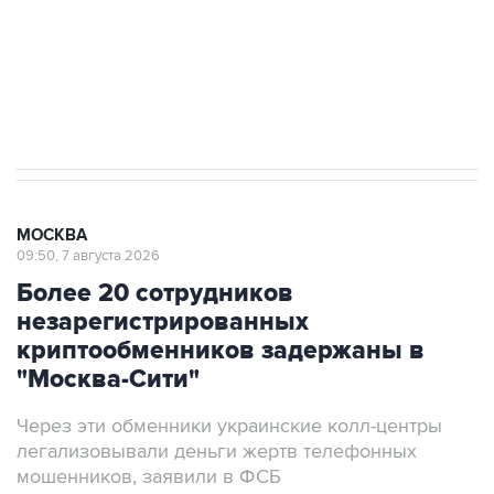
Социальная реклама, АНО «Национальные приоритеты».
ИНН 7725383515 Erid: F7NfYUJCUneVdTRF8PRs
Аксенов сообщил о четвертом погибшем в
результате атаки ВСУ на Крым
МОСКВА
09:50, 7 августа 2026
Более 20 сотрудников
незарегистрированных
криптообменников задержаны в
"Москва-Сити"
Через эти обменники украинские колл-центры
легализовывали деньги жертв телефонных
мошенников, заявили в ФСБ