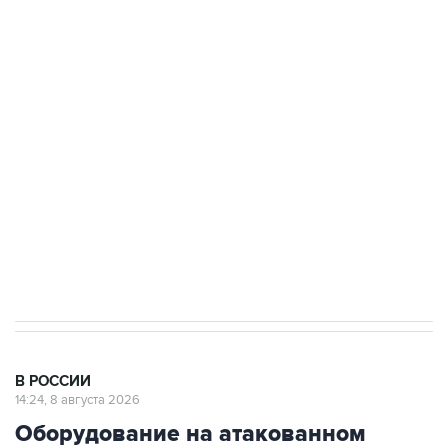
ФСБ сообщила о задержании в Приморье
подростков, готовивших теракт на объекте
Росгвардии
Беспилотные технологии и ИИ на службе у
электросетевых объектов и агрокомплексов
Социальная реклама, АНО «Национальные приоритеты».
ИНН 7725383515 Erid: F7NfYUJCUneVdwcydK6A
Кабмин РФ разрешил до 1 июля 2027 года
импорт, выпуск и обращение бензина Евро 2,
Евро 3, Евро 4
В РОССИИ
14:24, 8 августа 2026
Оборудование на атакованном