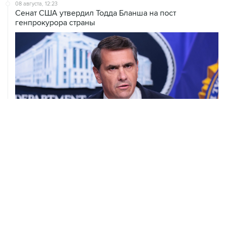
08 августа, 12:23
Сенат США утвердил Тодда Бланша на пост
генпрокурора страны
08 августа, 11:53
Хуситы заявили, что действуют против Саудовской
Аравии для снятия блокады с Йемена
08 августа, 11:04
Тайфун "Долфин" достиг юга Японии, пострадали пять
человек