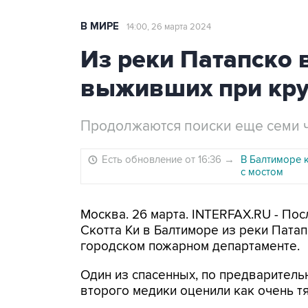
В МИРЕ
14:00, 26 марта 2024
Из реки Патапско
выживших при кру
Продолжаются поиски еще семи 
Есть обновление от 16:36
→
В Балтиморе 
с мостом
Москва. 26 марта. INTERFAX.RU - По
Скотта Ки в Балтиморе из реки Пата
городском пожарном департаменте.
Один из спасенных, по предваритель
второго медики оценили как очень тя