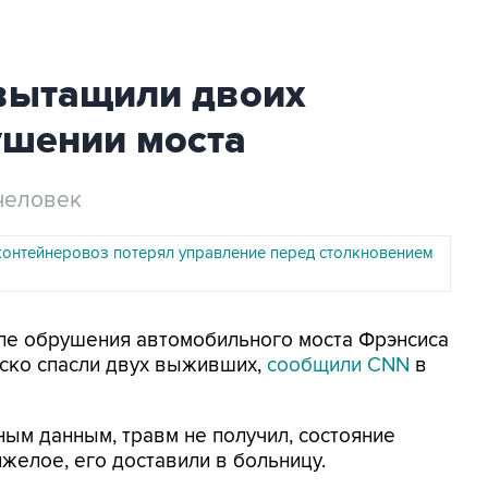
 вытащили двоих
шении моста
человек
контейнеровоз потерял управление перед столкновением
сле обрушения автомобильного моста Фрэнсиса
пско спасли двух выживших,
сообщили CNN
в
ным данным, травм не получил, состояние
желое, его доставили в больницу.