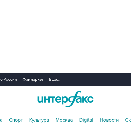
с-Россия
Финмаркет
Еще...
а
Спорт
Культура
Москва
Digital
Новости
С