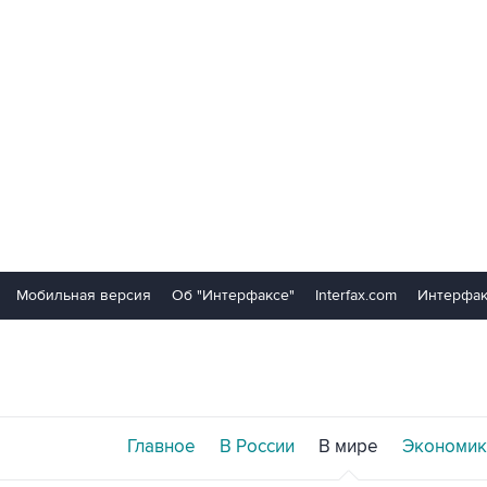
Мобильная версия
Об "Интерфаксе"
Interfax.com
Интерфак
Главное
В России
В мире
Экономик