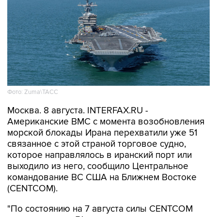
Фото: Zuma\ТАСС
Москва. 8 августа. INTERFAX.RU -
Американские ВМС с момента возобновления
морской блокады Ирана перехватили уже 51
связанное с этой страной торговое судно,
которое направлялось в иранский порт или
выходило из него, сообщило Центральное
командование ВС США на Ближнем Востоке
(CENTCOM).
"По состоянию на 7 августа силы CENTCOM
перенаправили 51 коммерческое судно,
вывели из строя два и провели досмотр еще