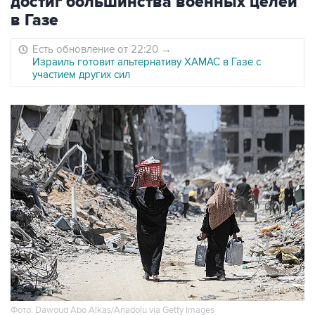
достиг большинства военных целей
в Газе
Есть обновление от 22:20
→
Израиль готовит альтернативу ХАМАС в Газе с
участием других сил
Фото: Dawoud Abo Alkas/Anadolu via Getty Images