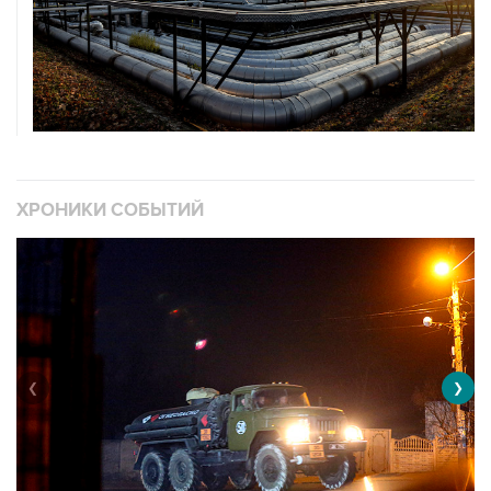
ХРОНИКИ СОБЫТИЙ
❮
❯