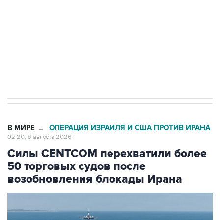
электросетевых объектов и агрокомплексов
Социальная реклама, АНО «Национальные приоритеты».
ИНН 7725383515 Erid: F7NfYUJCUneVdwcydK6A
Кабмин РФ разрешил до 1 июля 2027 года
импорт, выпуск и обращение бензина Евро 2,
Евро 3, Евро 4
В МИРЕ
ОПЕРАЦИЯ ИЗРАИЛЯ И США ПРОТИВ ИРАНА
→
02:20, 8 августа 2026
Силы CENTCOM перехватили более
50 торговых судов после
возобновления блокады Ирана