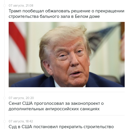
07 августа, 20:20
Сенат США проголосовал за законопроект о
дополнительных антироссийских санкциях
07 августа, 18:42
Суд в США постановил прекратить строительство
бального зала в Белом доме
07 августа, 18:16
Инфляция в Мексике в июле обновила минимум
более чем за шесть лет
07 августа, 16:49
В США проверят сотни самолетов Boeing из-за
обнаружения трещин в фюзеляже