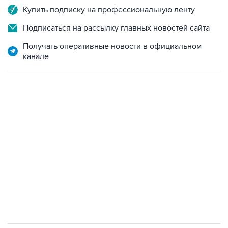
Купить подписку на профессиональную ленту
Подписаться на рассылку главных новостей сайта
Получать оперативные новости в официальном
канале
НОВОСТИ
08 августа, 08:30
Что случилось этой ночью: суббота, 8 августа
08 августа, 02:20
Силы CENTCOM перехватили более 50 торговых
судов после возобновления блокады Ирана