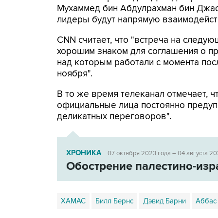
Мухаммед бин Абдулрахман бин Джасс
лидеры будут напрямую взаимодейст
CNN считает, что "встреча на следующ
хорошим знаком для соглашения о п
над которым работали с момента пос
ноября".
В то же время телеканал отмечает, 
официальные лица постоянно предуп
деликатных переговоров".
ХРОНИКА
07 октября 2023 года – 04 августа 20
Обострение палестино-изр
ХАМАС
Билл Бернс
Дэвид Барни
Аббас