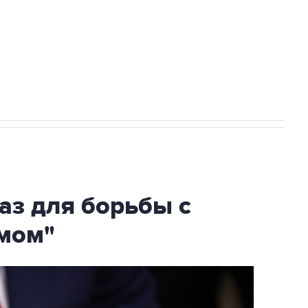
НН 7725383515 Erid: F7NfYUJCUneVdTRF8PRs
огибшем в результате атаки ВСУ на
аз для борьбы с
мом"