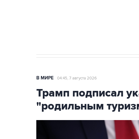
Социальная реклама, АНО «Национальные приоритеты».
И
Аксенов сообщил о четвертом п
Крым
В МИРЕ
04:45, 7 августа 2026
Трамп подписал ук
"родильным туриз