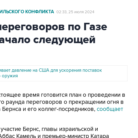
АИЛЬСКОГО КОНФЛИКТА
02:33, 25 июля 2024
ереговоров по Газе
начало следующей
ивает давление на США для ускорения поставок
о оружия
астоящее время готовится план о проведении в
о раунда переговоров о прекращении огня в
а Бернса и его коллег-посредников,
сообщает
участие Бернс, главы израильской и
Аббас Камель и премьер-министр Катара