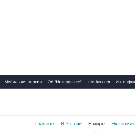
Мобильная версия
Об "Интерфаксе"
Interfax.com
Интерфак
Главное
В России
В мире
Экономик