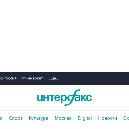
с-Россия
Финмаркет
Еще...
а
Спорт
Культура
Москва
Digital
Новости
С