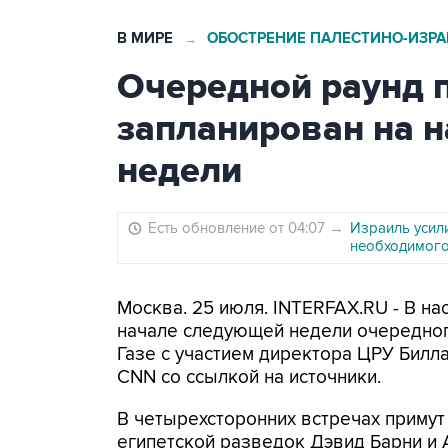
В МИРЕ
ОБОСТРЕНИЕ ПАЛЕСТИНО-ИЗР
→
Очередной раунд п
запланирован на 
недели
Есть обновление от 04:07
→
Израиль усил
необходимог
Москва. 25 июля. INTERFAX.RU - В н
начале следующей недели очередног
Газе с участием директора ЦРУ Билл
CNN со ссылкой на источники.
В четырехсторонних встречах примут 
египетской разведок Дэвид Барни и 