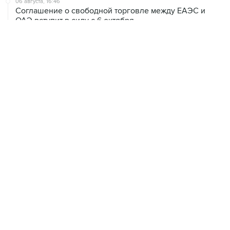
06 августа, 16:46
Соглашение о свободной торговле между ЕАЭС и
ОАЭ вступит в силу с 6 октября
06 августа, 16:24
Кризиса электроснабжения ЕС из-за экстремальной
жары пока нет