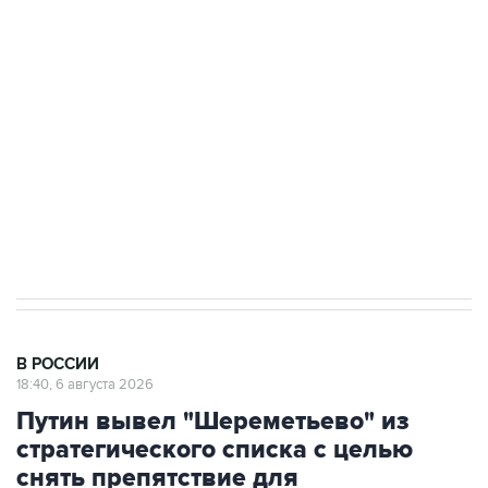
подростков, готовивших теракт на объекте
Росгвардии
Как российские медицинские технологии
выходят на мировые рынки
Социальная реклама, АНО «Национальные приоритеты».
ИНН 7725383515 Erid: F7NfYUJCUneVdTRF8PRs
Аксенов сообщил о четвертом погибшем в
результате атаки ВСУ на Крым
В РОССИИ
18:40, 6 августа 2026
Путин вывел "Шереметьево" из
стратегического списка с целью
снять препятствие для