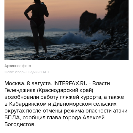
Архивное фото
Фото: Игорь Онучин/ТАСС
Москва. 8 августа. INTERFAX.RU - Власти
Геленджика (Краснодарский край)
возобновили работу пляжей курорта, а также
в Кабардинском и Дивноморском сельских
округах после отмены режима опасности атаки
БПЛА, сообщил глава города Алексей
Богодистов.
"Уважаемые жители и гости Геленджика, все
пляжные территории открыты", - написал он в