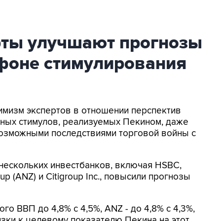
рты улучшают прогнозы
 фоне стимулирования
тимизм экспертов в отношении перспектив
пных стимулов, реализуемых Пекином, даже
возможными последствиями торговой войны с
 нескольких инвестбанков, включая HSBC,
up (ANZ) и Citigroup Inc., повысили прогнозы
о ВВП до 4,8% с 4,5%, ANZ - до 4,8% с 4,3%,
близки к целевому показателю Пекина на этот