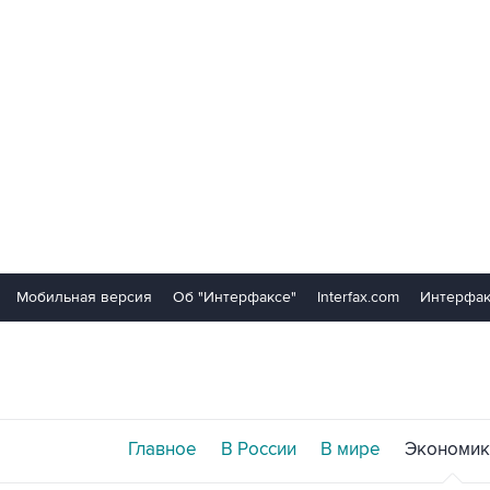
Мобильная версия
Об "Интерфаксе"
Interfax.com
Интерфак
Главное
В России
В мире
Экономик