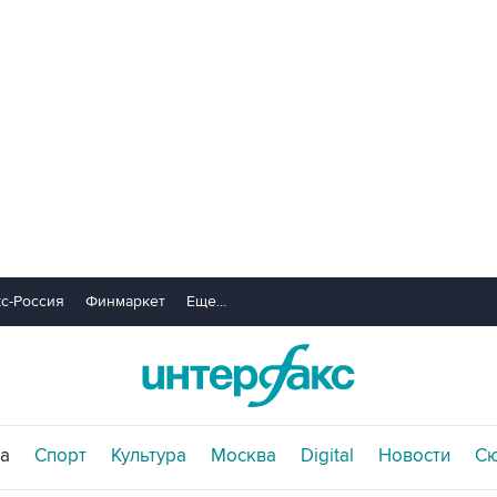
с-Россия
Финмаркет
Еще...
а
Спорт
Культура
Москва
Digital
Новости
С