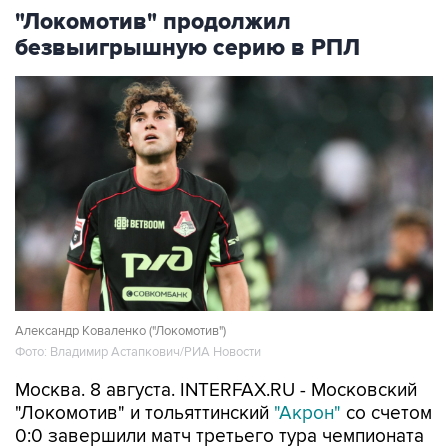
безвыигрышную серию в РПЛ
Александр Коваленко ("Локомотив")
Фото: Владимир Астапкович/РИА Новости
Москва. 8 августа. INTERFAX.RU - Московский
"Локомотив" и тольяттинский
"Акрон"
со счетом
0:0 завершили матч третьего тура чемпионата
России по футболу.