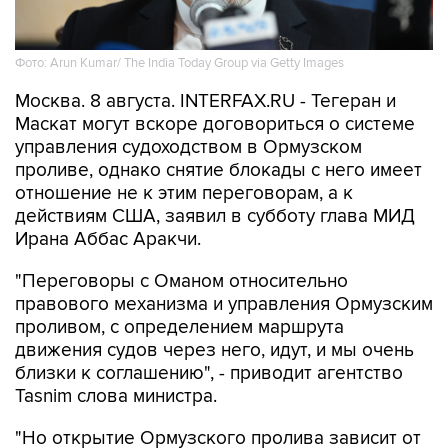
Фото: Arun Kumar/ The India Today Group via Getty Images
Москва. 8 августа. INTERFAX.RU - Тегеран и
Маскат могут вскоре договориться о системе
управления судоходством в Ормузском
проливе, однако снятие блокады с него имеет
отношение не к этим переговорам, а к
действиям США, заявил в субботу глава МИД
Ирана Аббас Аракчи.
"Переговоры с Оманом относительно
правового механизма и управления Ормузским
проливом, с определением маршрута
движения судов через него, идут, и мы очень
близки к соглашению", - приводит агентство
Tasnim слова министра.
"Но открытие Ормузского пролива зависит от
других условий, включая компенсацию за
нарушения Исламабадского меморандума со