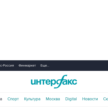
с-Россия
Финмаркет
Еще...
а
Спорт
Культура
Москва
Digital
Новости
С