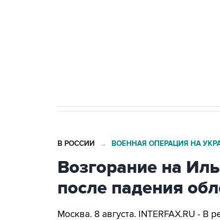
Беспилотные технологии и ИИ н
агрокомплексов
Социальная реклама, АНО «Национальные приоритеты».
И
Кабмин РФ разрешил до 1 июля 
бензина Евро 2, Евро 3, Евро 4
В РОССИИ
ВОЕННАЯ ОПЕРАЦИЯ НА УКР
→
Возгорание на Ил
после падения об
Москва. 8 августа. INTERFAX.RU - В