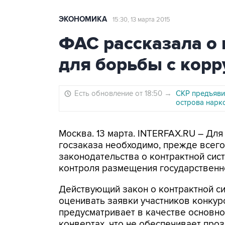
ЭКОНОМИКА
15:30, 13 марта 2015
ФАС рассказала о
для борьбы с корр
Есть обновление от 18:50
→
СКР предъяви
острова нарк
Москва. 13 марта. INTERFAX.RU – Дл
госзаказа необходимо, прежде всего
законодательства о контрактной сис
контроля размещения государственн
Действующий закон о контрактной с
оценивать заявки участников конкур
предусматривает в качестве основн
конвертах, что не обеспечивает проз