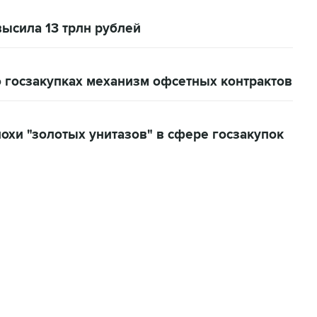
высила 13 трлн рублей
о госзакупках механизм офсетных контрактов
похи "золотых унитазов" в сфере госзакупок
06:42, 8 августа 2026