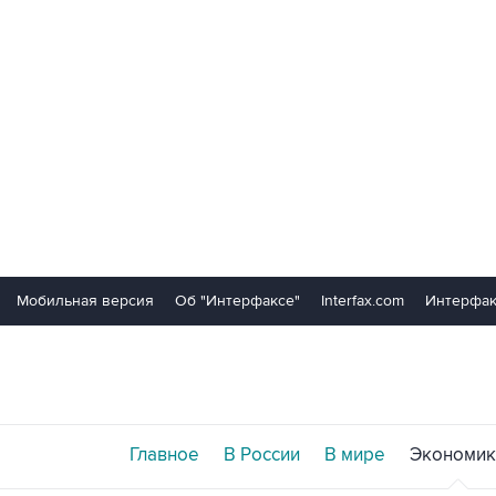
Мобильная версия
Об "Интерфаксе"
Interfax.com
Интерфак
Главное
В России
В мире
Экономик