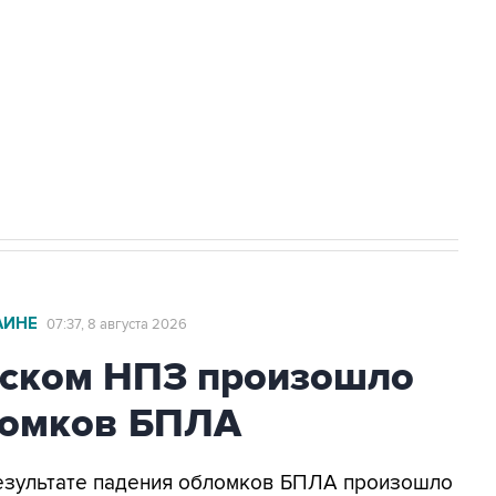
а службе у электросетевых объектов и
НН 7725383515 Erid: F7NfYUJCUneVdwcydK6A
2027 года импорт, выпуск и обращение
АИНЕ
07:37, 8 августа 2026
ьском НПЗ произошло
ломков БПЛА
 результате падения обломков БПЛА произошло