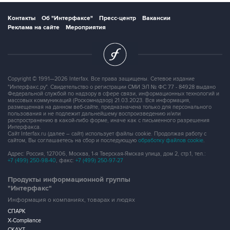
Реклама на сайте
Мероприятия
Copyright © 1991—2026 Interfax. Все права защищены. Сетевое издание
"Интерфакс.ру". Свидетельство о регистрации СМИ ЭЛ № ФС 77 - 84928 выдано
Федеральной службой по надзору в сфере связи, информационных технологий и
массовых коммуникаций (Роскомнадзор) 21.03.2023. Вся информация,
размещенная на данном веб-сайте, предназначена только для персонального
пользования и не подлежит дальнейшему воспроизведению и/или
распространению в какой-либо форме, иначе как с письменного разрешения
Интерфакса.
Сайт Interfax.ru (далее – сайт) использует файлы cookie. Продолжая работу с
сайтом, Вы соглашаетесь на сбор и последующую
обработку файлов cookie
.
Адрес: Россия, 127006, Москва, 1-я Тверская-Ямская улица, дом 2, стр.1, тел.:
+7 (499) 250-98-40
, факс:
+7 (499) 250-97-27
Продукты информационной группы
"Интерфакс"
Информация о компаниях, товарах и людях
СПАРК
X-Compliance
СКАУТ
Маркер
АСТРА