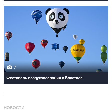
7
Фестиваль воздухоплавания в Бристоле
НОВОСТИ
07 августа, 18:16
Инфляция в Мексике в июле обновила минимум