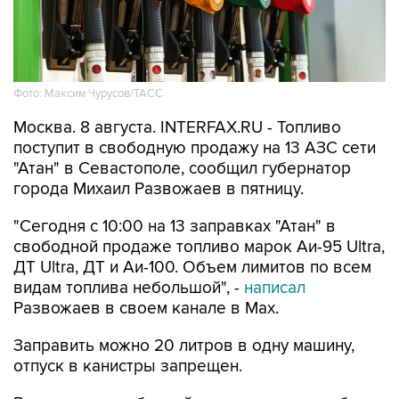
Фото: Максим Чурусов/ТАСС
Москва. 8 августа. INTERFAX.RU - Топливо
поступит в свободную продажу на 13 АЗС сети
"Атан" в Севастополе, сообщил губернатор
города Михаил Развожаев в пятницу.
"Сегодня с 10:00 на 13 заправках "Атан" в
свободной продаже топливо марок Аи-95 Ultra,
ДТ Ultra, ДТ и Аи-100. Объем лимитов по всем
видам топлива небольшой", -
написал
Развожаев в своем канале в Max.
Заправить можно 20 литров в одну машину,
отпуск в канистры запрещен.
В пятницу в свободной продаже топливо было
на десяти АЗС
этой сети.