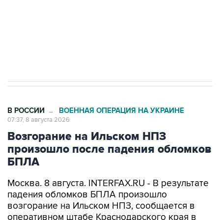
Кабмин РФ разрешил до 1 июля 2027 года
импорт, выпуск и обращение бензина Евро 2,
Евро 3, Евро 4
В РОССИИ
ВОЕННАЯ ОПЕРАЦИЯ НА УКРАИНЕ
→
07:37, 8 августа 2026
Возгорание на Ильском НПЗ
произошло после падения обломков
БПЛА
Москва. 8 августа. INTERFAX.RU - В результате
падения обломков БПЛА произошло
возгорание на Ильском НПЗ, сообщается в
оперативном штабе Краснодарского края в
канале в Max утром в субботу.