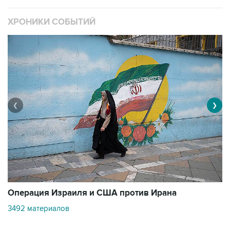
ХРОНИКИ СОБЫТИЙ
❮
❯
В
Операция Израиля и США против Ирана
11
3492 материалов