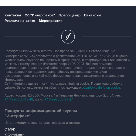
Контакты
Об "Интерфаксе"
Пресс-центр
Вакансии
Реклама на сайте
Мероприятия
Copyright © 1991—2026 Interfax. Все права защищены. Сетевое издание
"Интерфакс.ру". Свидетельство о регистрации СМИ ЭЛ № ФС 77 - 84928 выдано
Федеральной службой по надзору в сфере связи, информационных технологий и
массовых коммуникаций (Роскомнадзор) 21.03.2023. Вся информация,
размещенная на данном веб-сайте, предназначена только для персонального
пользования и не подлежит дальнейшему воспроизведению и/или
распространению в какой-либо форме, иначе как с письменного разрешения
Интерфакса.
Сайт Interfax.ru (далее – сайт) использует файлы cookie. Продолжая работу с
сайтом, Вы соглашаетесь на сбор и последующую
обработку файлов cookie
.
Адрес: Россия, 127006, Москва, 1-я Тверская-Ямская улица, дом 2, стр.1, тел.:
+7 (499) 250-98-40
, факс:
+7 (499) 250-97-27
Продукты информационной группы
"Интерфакс"
Информация о компаниях, товарах и людях
СПАРК
X-Compliance