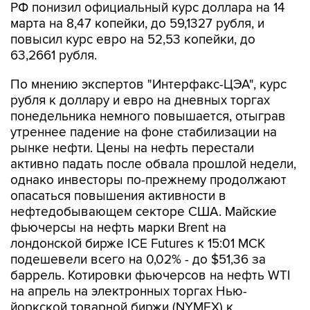
РФ понизил официальный курс доллара на 14
марта на 8,47 копейки, до 59,1327 рубля, и
повысил курс евро на 52,53 копейки, до
63,2661 рубля.
По мнению экспертов "Интерфакс-ЦЭА", курс
рубля к доллару и евро на дневных торгах
понедельника немного повышается, отыграв
утреннее падение на фоне стабилизации на
рынке нефти. Цены на нефть перестали
активно падать после обвала прошлой недели,
однако инвесторы по-прежнему продолжают
опасаться повышения активности в
нефтедобывающем секторе США. Майские
фьючерсы на нефть марки Brent на
лондонской бирже ICE Futures к 15:01 МСК
подешевели всего на 0,02% - до $51,36 за
баррель. Котировки фьючерсов на нефть WTI
на апрель на электронных торгах Нью-
йоркской товарной биржи (NYMEX) к