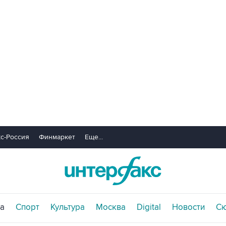
с-Россия
Финмаркет
Еще...
а
Спорт
Культура
Москва
Digital
Новости
С