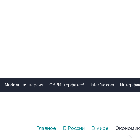
Мобильная версия
Об "Интерфаксе"
Interfax.com
Интерфак
Главное
В России
В мире
Экономик