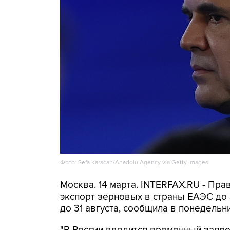
Фото: Sefa Karacan/Anadolu Agency via Getty Images
Москва. 14 марта. INTERFAX.RU - Пр
экспорт зерновых в страны ЕАЭС до 
до 31 августа, сообщила в понедельн