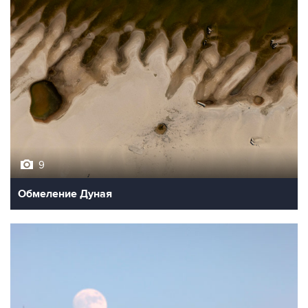
9
Обмеление Дуная