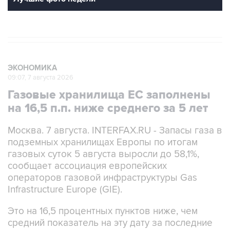
ЭКОНОМИКА
09:07, 7 августа 2026
Газовые хранилища ЕС заполнены
на 16,5 п.п. ниже среднего за 5 лет
Москва. 7 августа. INTERFAX.RU - Запасы газа в
подземных хранилищах Европы по итогам
газовых суток 5 августа выросли до 58,1%,
сообщает ассоциация европейских
операторов газовой инфраструктуры Gas
Infrastructure Europe (GIE).
Это на 16,5 процентных пунктов ниже, чем
средний показатель на эту дату за последние