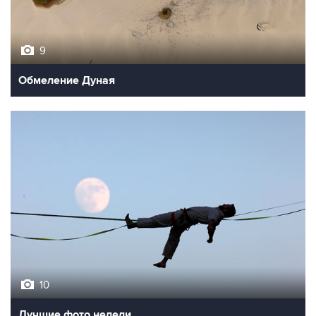
9
Обмеление Дуная
10
Лучшие фото недели