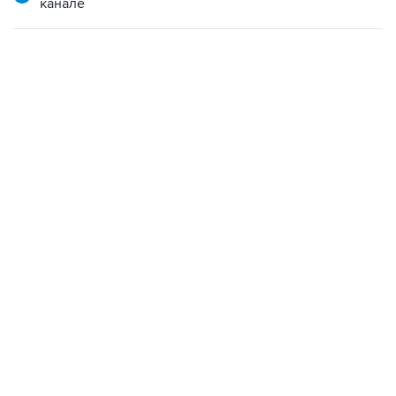
канале
18:40, 6 августа 2026