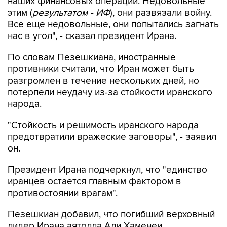
наших финансовых операций. Недовольные
этим (
результатом - ИФ
), они развязали войну.
Все еще недовольные, они попытались загнать
нас в угол", - сказал президент Ирана.
По словам Пезешкиана, иностранные
противники считали, что Иран может быть
разгромлен в течение нескольких дней, но
потерпели неудачу из-за стойкости иранского
народа.
"Стойкость и решимость иранского народа
предотвратили вражеские заговоры", - заявил
он.
Президент Ирана подчеркнул, что "единство
иранцев остается главным фактором в
противостоянии врагам".
Пезешкиан добавил, что погибший верховный
лидер Ирана аятолла Али Хаменеи