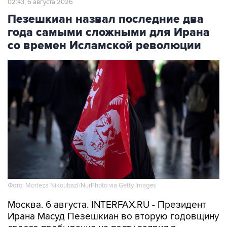
02:43, 6 августа 2026
Пезешкиан назвал последние два
года самыми сложными для Ирана
со времен Исламской революции
Фото: Morteza Nikoubazl/NurPhoto via Getty Images
Москва. 6 августа. INTERFAX.RU - Президент
Ирана Масуд Пезешкиан во вторую годовщину