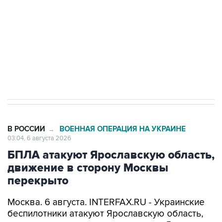
Как российские медицинские технологии
выходят на мировые рынки
Социальная реклама, АНО «Национальные приоритеты».
ИНН 7725383515 Erid: F7NfYUJCUneVdTRF8PRs
Трамп заявил, что переговоры с Ираном
начнутся в понедельник
В РОССИИ
ВОЕННАЯ ОПЕРАЦИЯ НА УКРАИНЕ
→
03:04, 6 августа 2026
БПЛА атакуют Ярославскую область,
движение в сторону Москвы
перекрыто
Москва. 6 августа. INTERFAX.RU - Украинские
беспилотники атакуют Ярославскую область,