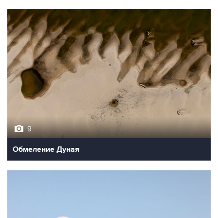
9
Обмеление Дуная