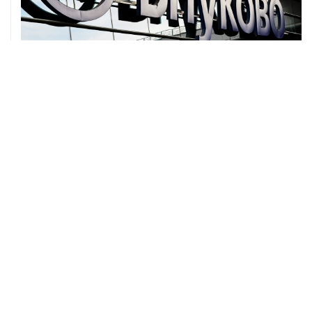
07 августа, 12:30
Janaf и MOL достигли соглашения о транзите по
Адриатическому нефтепроводу
07 августа, 12:02