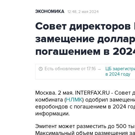
ЭКОНОМИКА
12:48, 2 мая 2024
Совет директоров
замещение доллар
погашением в 202
Есть обновление от 17:16
→
ЦБ зарегистр
в 2024 году
Москва. 2 мая. INTERFAX.RU - Совет
комбината (
НЛМК
) одобрил замещен
евробондов с погашением в 2024 год
информации.
Эмитент может разместить до 500 ты
Максимальный объем размещения за