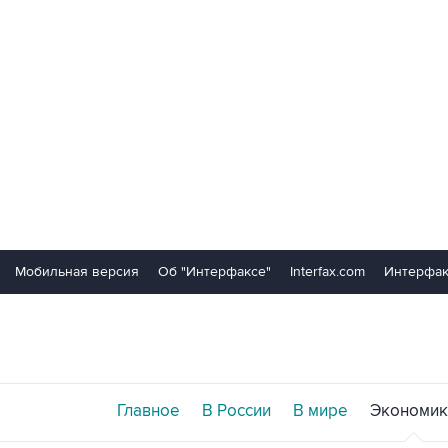
Мобильная версия
Об "Интерфаксе"
Interfax.com
Интерфак
Главное
В России
В мире
Экономик