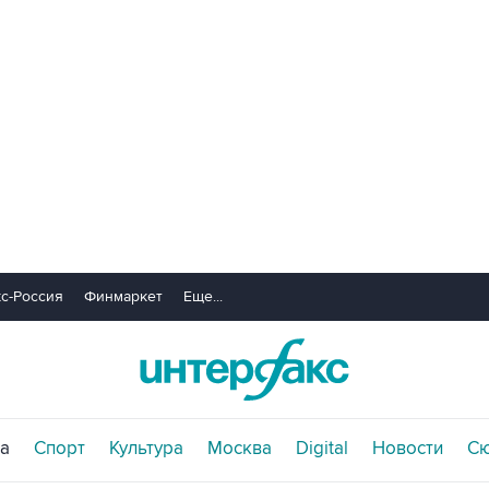
с-Россия
Финмаркет
Еще...
а
Спорт
Культура
Москва
Digital
Новости
С