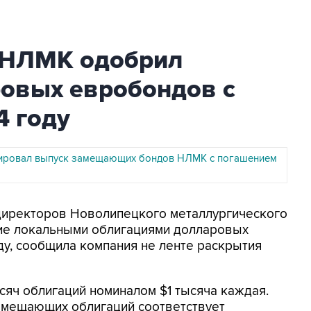
 НЛМК одобрил
овых евробондов с
4 году
ировал выпуск замещающих бондов НЛМК с погашением
 директоров Новолипецкого металлургического
ие локальными облигациями долларовых
у, сообщила компания не ленте раскрытия
сяч облигаций номиналом $1 тысяча каждая.
мещающих облигаций соответствует