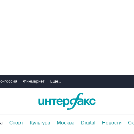
с-Россия
Финмаркет
Еще...
а
Спорт
Культура
Москва
Digital
Новости
С