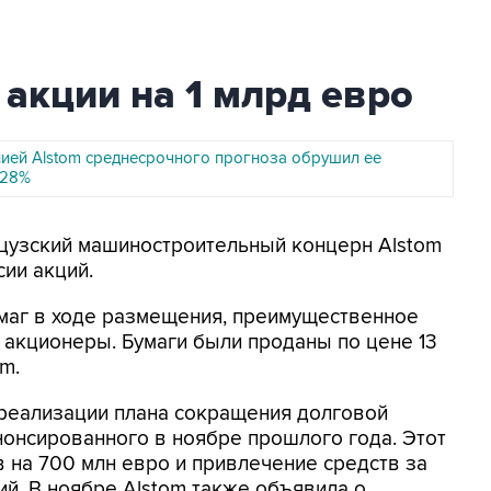
 акции на 1 млрд евро
ией Alstom среднесрочного прогноза обрушил ее
 28%
нцузский машиностроительный концерн Alstom
сии акций.
умаг в ходе размещения, преимущественное
е акционеры. Бумаги были проданы по цене 13
m.
 реализации плана сокращения долговой
анонсированного в ноябре прошлого года. Этот
 на 700 млн евро и привлечение средств за
й. В ноябре Alstom также объявила о