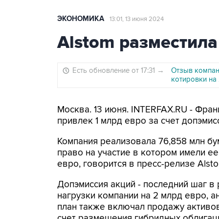
ЭКОНОМИКА
13:01, 13 июня 2024
Alstom разместила
Есть обновление от 17:31
→
Отзыв компан
котировки на
Москва. 13 июня. INTERFAX.RU - Фра
привлек 1 млрд евро за счет допэмис
Компания реализовала 76,858 млн б
право на участие в котором имели е
евро, говорится в пресс-релизе Alsto
Допэмиссия акций - последний шаг в
нагрузки компании на 2 млрд евро, 
план также включал продажу активов
счет размещения гибридных облигаци