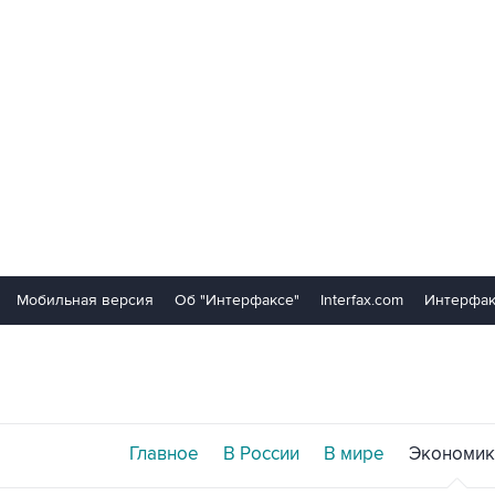
Мобильная версия
Об "Интерфаксе"
Interfax.com
Интерфак
Главное
В России
В мире
Экономик