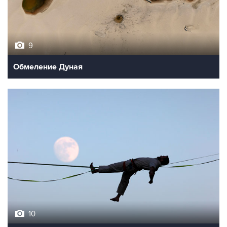
9
Обмеление Дуная
10