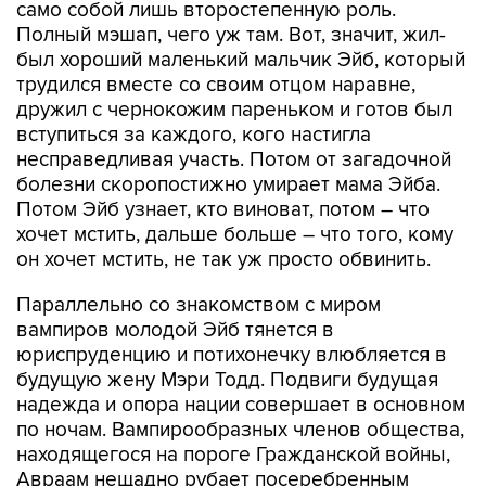
само собой лишь второстепенную роль.
Полный мэшап, чего уж там. Вот, значит, жил-
был хороший маленький мальчик Эйб, который
трудился вместе со своим отцом наравне,
дружил с чернокожим пареньком и готов был
вступиться за каждого, кого настигла
несправедливая участь. Потом от загадочной
болезни скоропостижно умирает мама Эйба.
Потом Эйб узнает, кто виноват, потом – что
хочет мстить, дальше больше – что того, кому
он хочет мстить, не так уж просто обвинить.
Параллельно со знакомством с миром
вампиров молодой Эйб тянется в
юриспруденцию и потихонечку влюбляется в
будущую жену Мэри Тодд. Подвиги будущая
надежда и опора нации совершает в основном
по ночам. Вампирообразных членов общества,
находящегося на пороге Гражданской войны,
Авраам нещадно рубает посеребренным