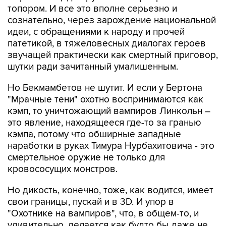
топором. И все это вполне серьезно и
сознательно, через зарождение национальной
идеи, с обращениями к народу и прочей
патетикой, в тяжеловесных диалогах героев
звучащей практически как смертный приговор,
шутки ради зачитанный умалишенным.
Но Бекмамбетов не шутит. И если у Бертона
"Мрачные тени" охотно воспринимаются как
кэмп, то уничтожающий вампиров Линкольн –
это явление, находящееся где-то за гранью
кэмпа, потому что обширные западные
наработки в руках Тимура Нурбахитовича - это
смертельное оружие не только для
кровососущих монстров.
Но дикость, конечно, тоже, как водится, имеет
свои границы, пускай и в 3D. И упор в
"Охотнике на вампиров", что, в общем-то, и
удивительно, делается как будто бы даже не