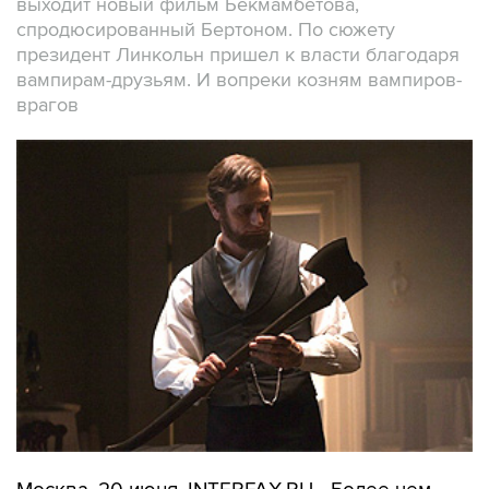
выходит новый фильм Бекмамбетова,
спродюсированный Бертоном. По сюжету
президент Линкольн пришел к власти благодаря
вампирам-друзьям. И вопреки козням вампиров-
врагов