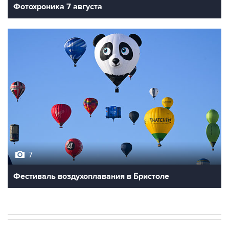
Фотохроника 7 августа
7
Фестиваль воздухоплавания в Бристоле