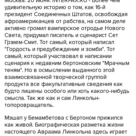
Москва. 20 июня. INTERFAX.RU - Более чем
удивительную историю о том, как 16-й
президент Соединенных Штатов, освобождая
афроамериканцев от рабства, на самом деле
активно громил вампирское отродье Нового
Света, придумал писатель и сценарист Сет
Грэхем-Смит. Тот самый, который написал
"Гордость и предубеждение и зомби". Тот
самый, который участвовал в написании
сценария к недавним бертоновским "Мрачным
теням". Но в осмыслении выданного этой
взаимосвязанной творческой группой
продукта все факультативные сведения как
будто лишены особого или хоть какого-нибудь
смысла. Так же как и сам Линкольн-
топоровращатель.
Мэшап у Бемамбетова с Бертоном прижился
как живой. Биографическая разметка жизни
настоящего Авраама Линкольна здесь играет