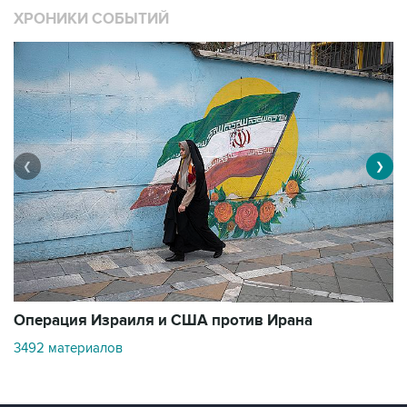
❮
❯
В
Операция Израиля и США против Ирана
1
3492 материалов
Контакты
Об "Интерфаксе"
Пресс-центр
Вакансии