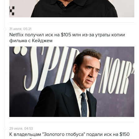
31 июля, 05:21
Netflix получил иск на $105 млн из-за утраты копии
фильма с Кейджем
29 июля, 04:53
К владельцам "Золотого глобуса" подали иск на $150
млн по обвинению в мошенничестве