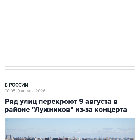
Социальная реклама, АНО «Национальные приоритеты».
ИНН 7725383515 Erid: F7NfYUJCUneVdwcydK6A
Кабмин РФ разрешил до 1 июля 2027 года
импорт, выпуск и обращение бензина Евро 2,
Евро 3, Евро 4
В РОССИИ
00:05, 9 августа 2026
Ряд улиц перекроют 9 августа в
районе "Лужников" из-за концерта