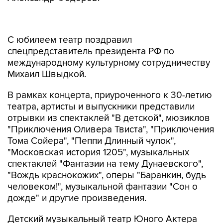
С юбилеем театр поздравил
спецпредставитель президента РФ по
международному культурному сотрудничеству
Михаил Швыдкой.
В рамках концерта, приуроченного к 30-летию
театра, артисты и выпускники представили
отрывки из спектаклей "В детской", мюзиклов
"Приключения Оливера Твиста", "Приключения
Тома Сойера", "Пеппи Длинный чулок",
"Московская история 1205", музыкальных
спектаклей "Фантазии на тему Дунаевского",
"Вождь краснокожих", оперы "Баранкин, будь
человеком!", музыкальной фантазии "Сон о
дожде" и другие произведения.
Детский музыкальный театр Юного Актера
(ДМТЮА) - российский государственный театр,
основанный в 1988 году. В театре выступают