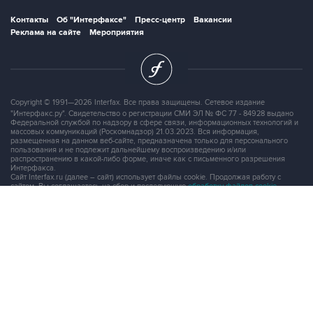
Реклама на сайте
Мероприятия
Copyright © 1991—2026 Interfax. Все права защищены. Сетевое издание
"Интерфакс.ру". Свидетельство о регистрации СМИ ЭЛ № ФС 77 - 84928 выдано
Федеральной службой по надзору в сфере связи, информационных технологий и
массовых коммуникаций (Роскомнадзор) 21.03.2023. Вся информация,
размещенная на данном веб-сайте, предназначена только для персонального
пользования и не подлежит дальнейшему воспроизведению и/или
распространению в какой-либо форме, иначе как с письменного разрешения
Интерфакса.
Сайт Interfax.ru (далее – сайт) использует файлы cookie. Продолжая работу с
сайтом, Вы соглашаетесь на сбор и последующую
обработку файлов cookie
.
Адрес: Россия, 127006, Москва, 1-я Тверская-Ямская улица, дом 2, стр.1, тел.:
+7 (499) 250-98-40
, факс:
+7 (499) 250-97-27
Продукты информационной группы
"Интерфакс"
Информация о компаниях, товарах и людях
СПАРК
X-Compliance
СКАУТ
Маркер
АСТРА