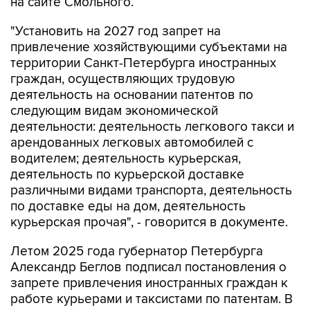
Фото: Сергей Ермохин/ТАСС
Москва. 10 августа. INTERFAX.RU -
Правительство Петербурга намерено
продлить до конца 2027 года действие
запрета на привлечение иностранных
работников с патентами в сферы такси и
доставки. Проект постановления поступил на
антикоррупционную экспертизу и опубликован
на сайте Смольного.
"Установить на 2027 год запрет на
привлечение хозяйствующими субъектами на
территории Санкт-Петербурга иностранных
граждан, осуществляющих трудовую
деятельность на основании патентов по
следующим видам экономической
деятельности: деятельность легкового такси и
арендованных легковых автомобилей с