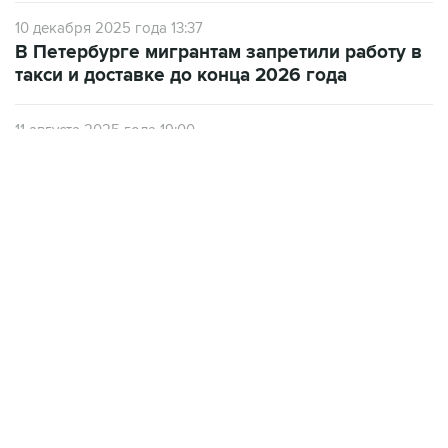
Получать оперативные новости в официальном
канале
НОВОСТИ ПО ТЕМЕ
18 февраля 12:15
В МВД отметили одобрение петербуржцами
запрета иностранцам работать в такси и
доставке
10 декабря 2025 года 13:37
В Петербурге мигрантам запретили работу в
такси и доставке до конца 2026 года
11 августа 2025 года 19:00
В Петербурге легальным мигрантам
запретили работать курьерами