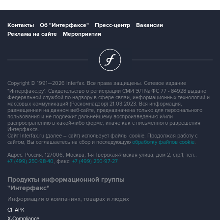
Контакты
Об "Интерфаксе"
Пресс-центр
Вакансии
Реклама на сайте
Мероприятия
Copyright © 1991—2026 Interfax. Все права защищены. Сетевое издание
"Интерфакс.ру". Свидетельство о регистрации СМИ ЭЛ № ФС 77 - 84928 выдано
Федеральной службой по надзору в сфере связи, информационных технологий и
массовых коммуникаций (Роскомнадзор) 21.03.2023. Вся информация,
размещенная на данном веб-сайте, предназначена только для персонального
пользования и не подлежит дальнейшему воспроизведению и/или
распространению в какой-либо форме, иначе как с письменного разрешения
Интерфакса.
Сайт Interfax.ru (далее – сайт) использует файлы cookie. Продолжая работу с
сайтом, Вы соглашаетесь на сбор и последующую
обработку файлов cookie
.
Адрес: Россия, 127006, Москва, 1-я Тверская-Ямская улица, дом 2, стр.1, тел.:
+7 (499) 250-98-40
, факс:
+7 (499) 250-97-27
Продукты информационной группы
"Интерфакс"
Информация о компаниях, товарах и людях
СПАРК
X-Compliance