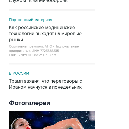
службы тыла Минобороны
Партнерский материал
Как российские медицинские
технологии выходят на мировые
рынки
Социальная реклама, АНО «Национальные
приоритеты».
ИНН 7725383515
Erid: F7NfYUJCUneVdTRF8PRs
В РОССИИ
Трамп заявил, что переговоры с
Ираном начнутся в понедельник
Фотогалереи