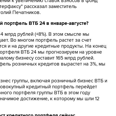
шении к увеличению ставок взносов в фонд
терфаксу" рассказал заместитель
толий Печатников.
й портфель ВТБ 24 в январе-августе?
34 млрд рублей (+8%). В этом смысле мы
ает. Во многом портфель растет за счет
тся и на другие кредитные продукты. На конец
портфеля ВТБ 24 мы прогнозируем на уровне
малому бизнесу составит 165 млрд рублей.
фель розничных кредитов вырастет на 3%, мы
знес группы, включая розничный бизнес ВТБ и
а совокупный кредитный портфель перейдет
чного портфеля группы ВТБ в этом году
 значимое достижение, к которому мы шли 12
ост кредитного портфеля сейчас