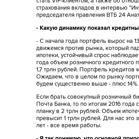
стать VIP-клиентом, а также об отно
страхования вкладов в интервью "Ин
председателя правления ВТБ 24 Ана
- Какую динамику показал кредитны
- С начала года портфель вырос на 1
движемся против рынка, который пад
ипотеки, устойчивый спрос наблюдае
года объем розничного кредитного 
1,7 трлн рублей. Портфель кредитов 
Ожидаем, что в целом по рынку порт
будем существенно выше - плюс 14%.
Если брать совокупный розничный би
Почта Банка, то по итогам 2016 год
планку в 2 трлн рублей. Объем ипоте
превысит 1 трлн рублей. Для нас это
лет - все время работы.
- Я так понимаю, что основной прир