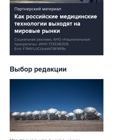
Партнерский материал
Как российские медицинские
технологии выходят на
мировые рынки
Социальная реклама, АНО «Национальные
приоритеты».
ИНН 7725383515
Erid: F7NfYUJCUneVdTRF8PRs
Выбор редакции