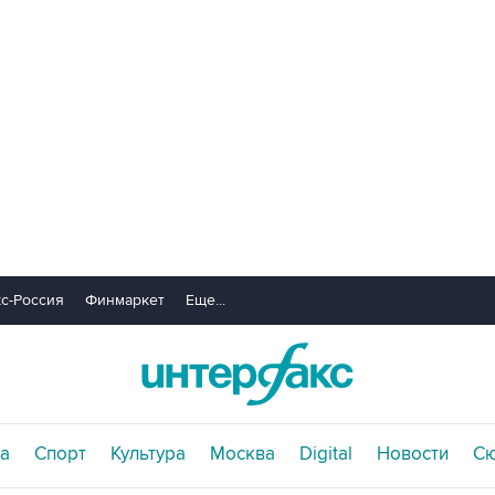
с-Россия
Финмаркет
Еще...
а
Спорт
Культура
Москва
Digital
Новости
С