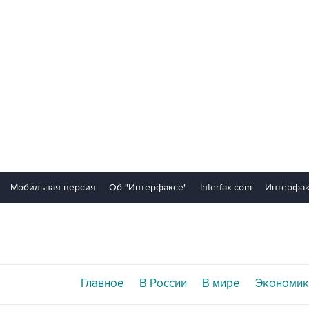
Мобильная версия
Об "Интерфаксе"
Interfax.com
Интерфак
Главное
В России
В мире
Экономик