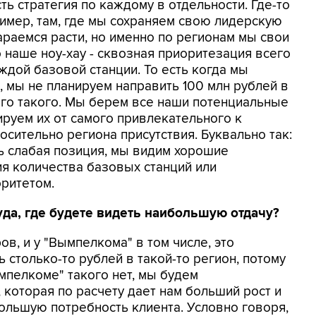
ть стратегия по каждому в отдельности. Где-то
ример, там, где мы сохраняем свою лидерскую
тараемся расти, но именно по регионам мы свои
о наше ноу-хау - сквозная приоритезация всего
ждой базовой станции. То есть когда мы
, мы не планируем направить 100 млн рублей в
чего такого. Мы берем все наши потенциальные
руем их от самого привлекательного к
сительно региона присутствия. Буквально так:
нь слабая позиция, мы видим хорошие
ия количества базовых станций или
оритетом.
туда, где будете видеть наибольшую отдачу?
ов, и у "Вымпелкома" в том числе, это
ь столько-то рублей в такой-то регион, потому
мпелкоме" такого нет, мы будем
 которая по расчету дает нам больший рост и
ольшую потребность клиента. Условно говоря,