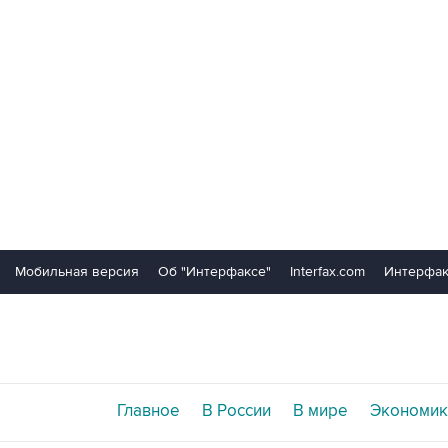
Мобильная версия
Об "Интерфаксе"
Interfax.com
Интерфак
Главное
В России
В мире
Экономик