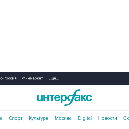
с-Россия
Финмаркет
Еще...
а
Спорт
Культура
Москва
Digital
Новости
С