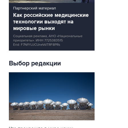
Партнерский материал
Как российские медицинские
технологии выходят на
мировые рынки
Социальная реклама, АНО «Национальные
приоритеты».
ИНН 7725383515
Erid: F7NfYUJCUneVdTRF8PRs
Выбор редакции