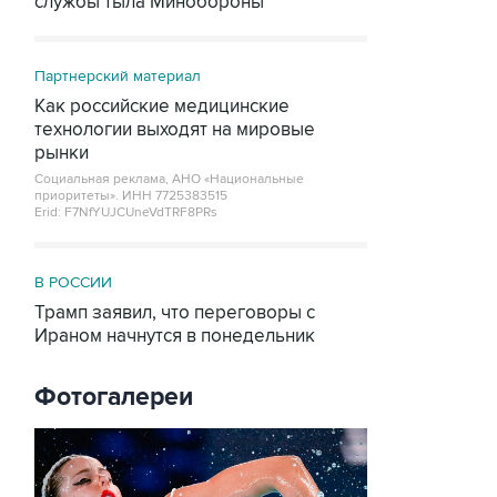
службы тыла Минобороны
Партнерский материал
Как российские медицинские
технологии выходят на мировые
рынки
Социальная реклама, АНО «Национальные
приоритеты».
ИНН 7725383515
Erid: F7NfYUJCUneVdTRF8PRs
В РОССИИ
Трамп заявил, что переговоры с
Ираном начнутся в понедельник
Фотогалереи