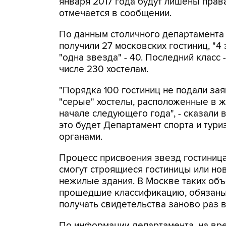
января 2017 года будут лишены права
отмечается в сообщении.
По данным столичного департамента 
получили 27 московских гостиниц, "4 з
"одна звезда" - 40. Последний класс 
числе 230 хостелам.
"Порядка 100 гостиниц не подали за
"серые" хостелы, расположенные в ж
начале следующего года", - сказали 
это будет Департамент спорта и тур
органами.
Процесс присвоения звезд гостиница
смогут строящиеся гостиницы или но
нежилые здания. В Москве таких объе
прошедшие классификацию, обязаны
получать свидетельства заново раз в
По информации департамента, на вр