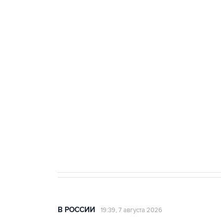
ФСБ сообщила о задержании в 
теракт на объекте Росгвардии
Беспилотные технологии и ИИ н
агрокомплексов
Социальная реклама, АНО «Национальные приоритеты».
И
Аксенов сообщил о четвертом п
Крым
В РОССИИ
19:39, 7 августа 2026