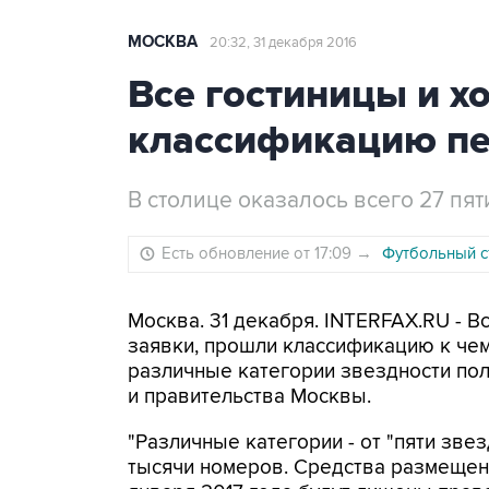
МОСКВА
20:32, 31 декабря 2016
Все гостиницы и 
классификацию пе
В столице оказалось всего 27 пя
Есть обновление от 17:09
→
Футбольный ст
Москва. 31 декабря. INTERFAX.RU - В
заявки, прошли классификацию к чем
различные категории звездности пол
и правительства Москвы.
"Различные категории - от "пяти звез
тысячи номеров. Средства размещени