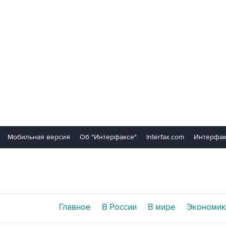
Мобильная версия
Об "Интерфаксе"
Interfax.com
Интерфак
Главное
В России
В мире
Экономик