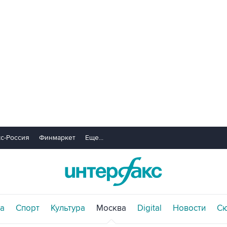
с-Россия
Финмаркет
Еще...
а
Спорт
Культура
Москва
Digital
Новости
С