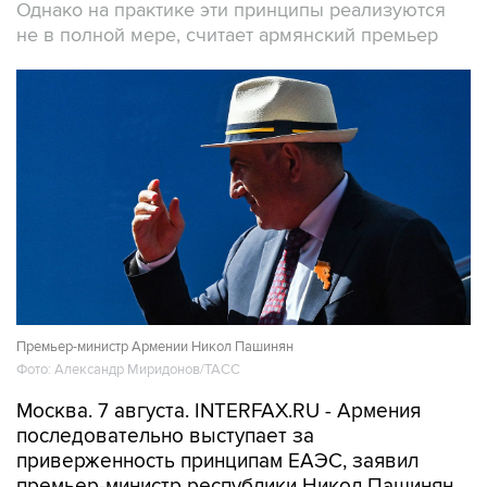
Однако на практике эти принципы реализуются
не в полной мере, считает армянский премьер
Премьер-министр Армении Никол Пашинян
Фото: Александр Миридонов/ТАСС
Москва. 7 августа. INTERFAX.RU - Армения
последовательно выступает за
приверженность принципам ЕАЭС, заявил
премьер-министр республики Никол Пашинян.