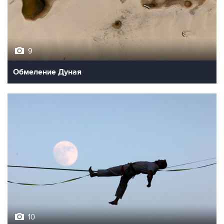
9
Обмеление Дуная
10