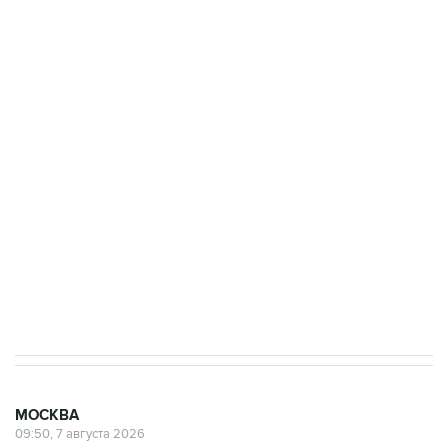
одних руках все службы тыла Минобороны
ФСБ сообщила о задержании в Приморье
подростков, готовивших теракт на объекте
Росгвардии
Беспилотные технологии и ИИ на службе у
электросетевых объектов и агрокомплексов
Социальная реклама, АНО «Национальные приоритеты».
ИНН 7725383515 Erid: F7NfYUJCUneVdwcydK6A
Аксенов сообщил о четвертом погибшем в
результате атаки ВСУ на Крым
МОСКВА
09:50, 7 августа 2026