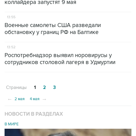
коллайдера запустят 9 мая
13:55
Военные самолеты США разведали
обстановку у границ РФ на Балтике
13:52
Роспотребнадзор выявил норовирусы у
сотрудников столовой лагеря в Удмуртии
Страницы
1
2
3
←
→
2 мая
4 мая
НОВОСТИ В РАЗДЕЛАХ
В МИРЕ