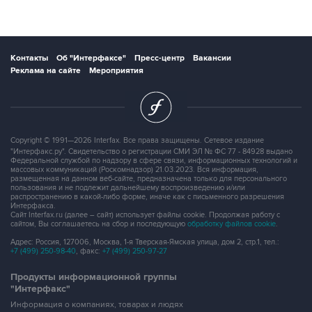
Контакты
Об "Интерфаксе"
Пресс-центр
Вакансии
Реклама на сайте
Мероприятия
Copyright © 1991—2026 Interfax. Все права защищены. Сетевое издание
"Интерфакс.ру". Свидетельство о регистрации СМИ ЭЛ № ФС 77 - 84928 выдано
Федеральной службой по надзору в сфере связи, информационных технологий и
массовых коммуникаций (Роскомнадзор) 21.03.2023. Вся информация,
размещенная на данном веб-сайте, предназначена только для персонального
пользования и не подлежит дальнейшему воспроизведению и/или
распространению в какой-либо форме, иначе как с письменного разрешения
Интерфакса.
Сайт Interfax.ru (далее – сайт) использует файлы cookie. Продолжая работу с
сайтом, Вы соглашаетесь на сбор и последующую
обработку файлов cookie
.
Адрес: Россия, 127006, Москва, 1-я Тверская-Ямская улица, дом 2, стр.1, тел.:
+7 (499) 250-98-40
, факс:
+7 (499) 250-97-27
Продукты информационной группы
"Интерфакс"
Информация о компаниях, товарах и людях