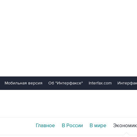
Мобильная версия
Об "Интерфаксе"
Interfax.com
Интерфак
Главное
В России
В мире
Экономик