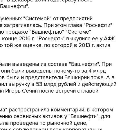
"Башнефти".
лученных "Системой" от предприятий
 затрагивалась. При этом глава "Роснефти"
по продаже "Башнефтью" "Системе"
 конце 2016 г. "Роснефть" выкупила ее у АФК
по той же оценке, по которой в 2013 г. актив
были выведены из состава "Башнефти". При
й они были выведены почему-то за 4 млрд
ов были и представители Башкирии тоже. А в
чил выручку в 53 млрд рублей и действующий
ил Игорь Сечин после встречи с главой
а" распространила комментарий, в котором
тению сервисных активов у "Башнефти", для
ыла проведена по рыночной цене,
ом с соблюдением всех корпоративных