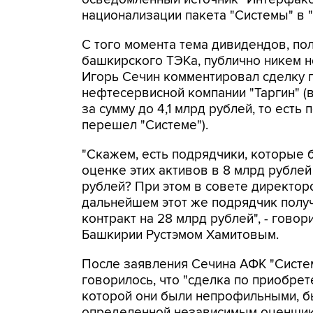
национализации пакета "Системы" в 
С того момента тема дивидендов, по
башкирского ТЭКа, публично никем не
Игорь Сечин комментировал сделку 
нефтесервисной компании "Таргин" (в
за сумму до 4,1 млрд рублей, то есть 
перешел "Системе").
"Скажем, есть подрядчики, которые 
оценке этих активов в 8 млрд рубле
рублей? При этом в совете директор
дальнейшем этот же подрядчик полу
контракт на 28 млрд рублей", - говор
Башкирии Рустэмом Хамитовым.
После заявления Сечина АФК "Систем
говорилось, что "сделка по приобре
которой они были непрофильными, б
определенной независимым оценщик