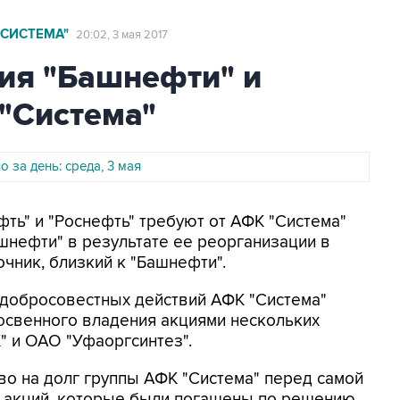
"СИСТЕМА"
20:02, 3 мая 2017
ия "Башнефти" и
"Система"
 за день: среда, 3 мая
фть" и "Роснефть" требуют от АФК "Система"
шнефти" в результате ее реорганизации в
очник, близкий к "Башнефти".
едобросовестных действий АФК "Система"
освенного владения акциями нескольких
" и ОАО "Уфаоргсинтез".
во на долг группы АФК "Система" перед самой
х акций, которые были погашены по решению