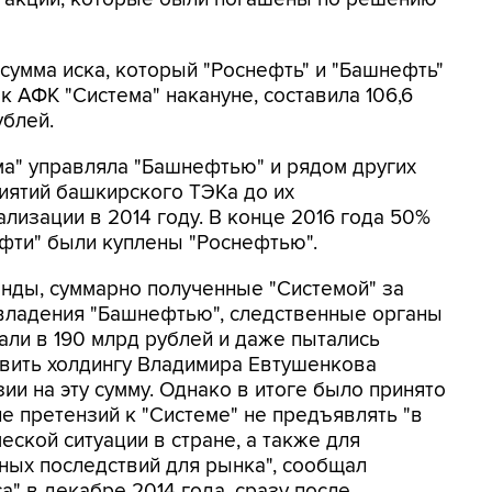
сумма иска, который "Роснефть" и "Башнефть"
к АФК "Система" накануне, составила 106,6
ублей.
ма" управляла "Башнефтью" и рядом других
иятий башкирского ТЭКа до их
лизации в 2014 году. В конце 2016 года 50%
фти" были куплены "Роснефтью".
нды, суммарно полученные "Системой" за
владения "Башнефтью", следственные органы
али в 190 млрд рублей и даже пытались
вить холдингу Владимира Евтушенкова
ии на эту сумму. Однако в итоге было принято
е претензий к "Системе" не предъявлять "в
еской ситуации в стране, а также для
ых последствий для рынка", сообщал
" в декабре 2014 года, сразу после