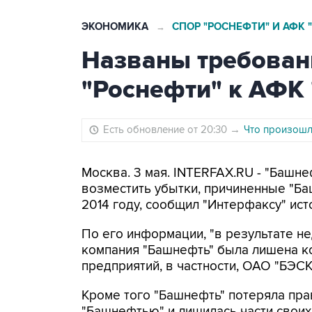
ЭКОНОМИКА
СПОР "РОСНЕФТИ" И АФК 
→
Названы требован
"Роснефти" к АФК 
Есть обновление от 20:30
→
Что произошло
Москва. 3 мая. INTERFAX.RU - "Башне
возместить убытки, причиненные "Ба
2014 году, сообщил "Интерфаксу" ист
По его информации, "в результате н
компания "Башнефть" была лишена к
предприятий, в частности, ОАО "БЭСК
Кроме того "Башнефть" потеряла пра
"Башнефтью" и лишилась части свои