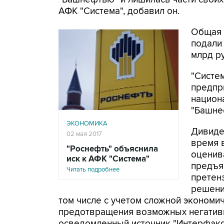
АФК "Система", добавил он.
Общая 
подали 
млрд р
"Систе
предпр
национа
"Башне
ЭКОНОМИКА
Дивиде
02 мая 2017
время 
"Роснефть" объяснила
оценив
иск к АФК "Система"
предъя
Читать подробнее
претенз
решени
том числе с учетом сложной экономич
предотвращения возможных негативн
осведомленный источник "Интерфакса