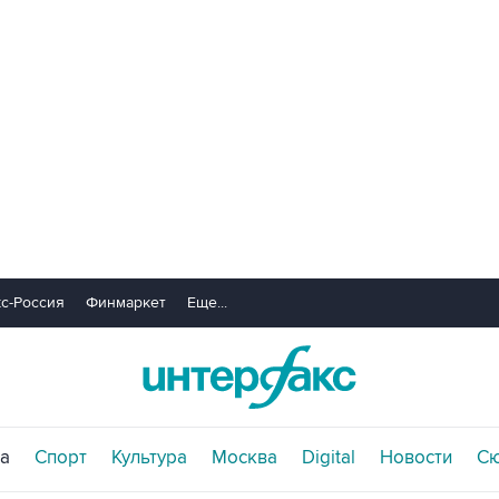
с-Россия
Финмаркет
Еще...
а
Спорт
Культура
Москва
Digital
Новости
С