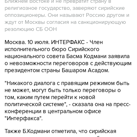
Ближнем Востоке и не превратит страну в
религиозное государство, заверяют сирийские
оппозиционеры. Они называют Россию другом и
ждут от Москвы согласия на санкционирующую
резолюцию СБ ООН
Москва. 10 июля. ИНТЕРФАКС - Член
исполнительного бюро Сирийского
национального совета Басма Кодмани заявила
о невозможности переговоров с действующим
президентом страны Башаром Асадом.
"Никакого диалога с правящим режимом быть
не может, могут быть только переговоры о
том, каким путем перейти к новой
политической системе", - сказала она на пресс-
конференции в центральном офисе
"Интерфакса".
Также Б.Кодмани отметила, что сирийская