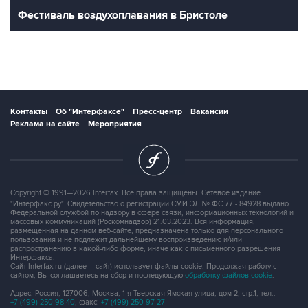
Фестиваль воздухоплавания в Бристоле
Контакты
Об "Интерфаксе"
Пресс-центр
Вакансии
Реклама на сайте
Мероприятия
Copyright © 1991—2026 Interfax. Все права защищены. Сетевое издание
"Интерфакс.ру". Свидетельство о регистрации СМИ ЭЛ № ФС 77 - 84928 выдано
Федеральной службой по надзору в сфере связи, информационных технологий и
массовых коммуникаций (Роскомнадзор) 21.03.2023. Вся информация,
размещенная на данном веб-сайте, предназначена только для персонального
пользования и не подлежит дальнейшему воспроизведению и/или
распространению в какой-либо форме, иначе как с письменного разрешения
Интерфакса.
Сайт Interfax.ru (далее – сайт) использует файлы cookie. Продолжая работу с
сайтом, Вы соглашаетесь на сбор и последующую
обработку файлов cookie
.
Адрес: Россия, 127006, Москва, 1-я Тверская-Ямская улица, дом 2, стр.1, тел.:
+7 (499) 250-98-40
, факс:
+7 (499) 250-97-27