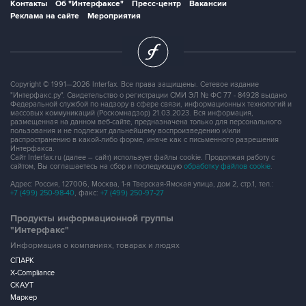
Контакты
Об "Интерфаксе"
Пресс-центр
Вакансии
Реклама на сайте
Мероприятия
Copyright © 1991—2026 Interfax. Все права защищены. Сетевое издание
"Интерфакс.ру". Свидетельство о регистрации СМИ ЭЛ № ФС 77 - 84928 выдано
Федеральной службой по надзору в сфере связи, информационных технологий и
массовых коммуникаций (Роскомнадзор) 21.03.2023. Вся информация,
размещенная на данном веб-сайте, предназначена только для персонального
пользования и не подлежит дальнейшему воспроизведению и/или
распространению в какой-либо форме, иначе как с письменного разрешения
Интерфакса.
Сайт Interfax.ru (далее – сайт) использует файлы cookie. Продолжая работу с
сайтом, Вы соглашаетесь на сбор и последующую
обработку файлов cookie
.
Адрес: Россия, 127006, Москва, 1-я Тверская-Ямская улица, дом 2, стр.1, тел.:
+7 (499) 250-98-40
, факс:
+7 (499) 250-97-27
Продукты информационной группы
"Интерфакс"
Информация о компаниях, товарах и людях
СПАРК
X-Compliance
СКАУТ
Маркер