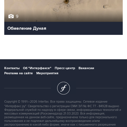
9
Обмеление Дуная
Контакты
Об "Интерфаксе"
Пресс-центр
Вакансии
Реклама на сайте
Мероприятия
Copyright © 1991—2026 Interfax. Все права защищены. Сетевое издание
"Интерфакс.ру". Свидетельство о регистрации СМИ ЭЛ № ФС 77 - 84928 выдано
Федеральной службой по надзору в сфере связи, информационных технологий и
массовых коммуникаций (Роскомнадзор) 21.03.2023. Вся информация,
размещенная на данном веб-сайте, предназначена только для персонального
пользования и не подлежит дальнейшему воспроизведению и/или
распространению в какой-либо форме, иначе как с письменного разрешения