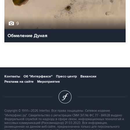
9
Обмеление Дуная
Контакты
Об "Интерфаксе"
Пресс-центр
Вакансии
Реклама на сайте
Мероприятия
Copyright © 1991—2026 Interfax. Все права защищены. Сетевое издание
"Интерфакс.ру". Свидетельство о регистрации СМИ ЭЛ № ФС 77 - 84928 выдано
Федеральной службой по надзору в сфере связи, информационных технологий и
массовых коммуникаций (Роскомнадзор) 21.03.2023. Вся информация,
размещенная на данном веб-сайте, предназначена только для персонального