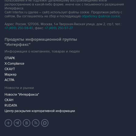
пользования и не подлежит дальнейшему воспроизведению и/или
распространению в какой-либо форме, иначе как с письменного разрешения
Интерфакса.
Сайт Interfax.ru (далее – сайт) использует файлы cookie. Продолжая работу с
сайтом, Вы соглашаетесь на сбор и последующую
обработку файлов cookie
.
Адрес: Россия, 127006, Москва, 1-я Тверская-Ямская улица, дом 2, стр.1, тел.:
+7 (499) 250-98-40
, факс:
+7 (499) 250-97-27
Продукты информационной группы
"Интерфакс"
Информация о компаниях, товарах и людях
СПАРК
X-Compliance
СКАУТ
Маркер
АСТРА
Новости и рынки
Новости "Интерфакса"
СКАН
RUDATA
Центр раскрытия корпоративной информации